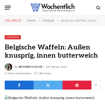
YOU ARE AT:
Home
»
Lifestyle
»
Belgische Waffeln: Außen knusprig, innen butterweich
LIFESTYLE
Belgische Waffeln: Außen
knusprig, innen butterweich
By
WOCHENTLICH.DE
23 Februar 2024
Keine Kommentare
1 Min Read