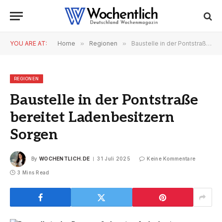
YOU ARE AT:
Home
»
Regionen
»
Baustelle in der Pontstraße bereitet Ladenbesitzern Sorgen
REGIONEN
Baustelle in der Pontstraße
bereitet Ladenbesitzern
Sorgen
By
WOCHENTLICH.DE
31 Juli 2025
Keine Kommentare
3 Mins Read