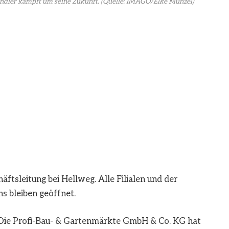
ndler kämpft um seine Zukunft.
(Quelle: IMAGO/Elke Münzel)
tsleitung bei Hellweg. Alle Filialen und der
 bleiben geöffnet.
ie Profi-Bau- & Gartenmärkte GmbH & Co. KG hat