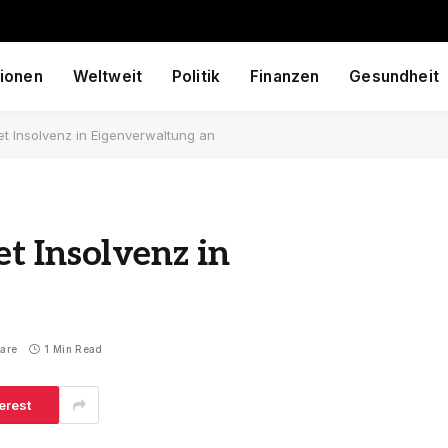
ionen
Weltweit
Politik
Finanzen
Gesundheit
t Insolvenz in Eigenverwaltung an
t Insolvenz in
are
1 Min Read
erest