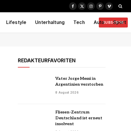
Facebook
X
Instagram
Pinterest
Vimeo
(Twitter)
Lifestyle
Unterhaltung
Tech
Auto
Sport
SUBSCRIBE
REDAKTEURFAVORITEN
Vater Jorge Messi in
Argentinien verstorben
8 August 2026
Fliesen-Zentrum
Deutschland ist erneut
insolvent