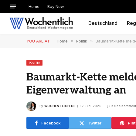
Home
Buy Now
Deutschland
Reg
YOU ARE AT:
Home
»
Politik
»
Baumarkt-Kette melde
POLITIK
Baumarkt-Kette melde
Eigenverwaltung an
By
WOCHENTLICH.DE
17 Juni 2026
Keine Komment
Facebook
Twitter
Pint