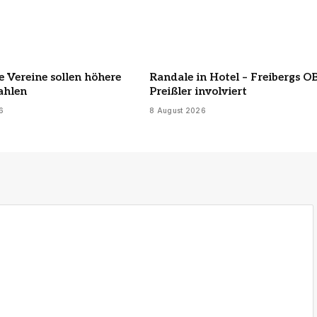
 Vereine sollen höhere
Randale in Hotel – Freibergs O
ahlen
Preißler involviert
6
8 August 2026