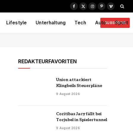
Facebook
X
Instagram
Pinterest
Vimeo
(Twitter)
Lifestyle
Unterhaltung
Tech
Auto
Sport
SUBSCRIBE
REDAKTEURFAVORITEN
Union attackiert
Klingbeils Steuerpläne
9 August 2026
Coritibas Jacy fällt bei
Torjubel in Spielertunnel
9 August 2026