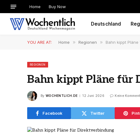
Home
Buy Now
Deutschland
Reg
YOU ARE AT:
Home
»
Regionen
»
Bahn kippt Pläne 
REGIONEN
Bahn kippt Pläne für
By
WOCHENTLICH.DE
12 Juni 2026
Keine Komment
Facebook
Twitter
Pint