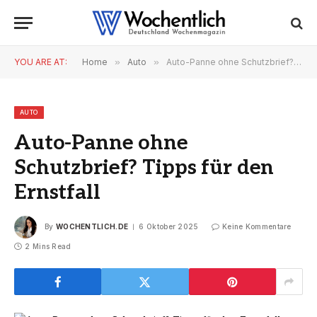
YOU ARE AT:
Home
»
Auto
»
Auto-Panne ohne Schutzbrief? Tipps für den Ernstfall
AUTO
Auto-Panne ohne
Schutzbrief? Tipps für den
Ernstfall
By
WOCHENTLICH.DE
6 Oktober 2025
Keine Kommentare
2 Mins Read