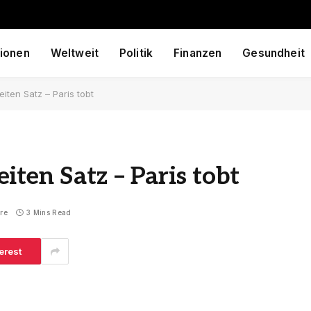
ionen
Weltweit
Politik
Finanzen
Gesundheit
iten Satz – Paris tobt
ten Satz – Paris tobt
re
3 Mins Read
erest