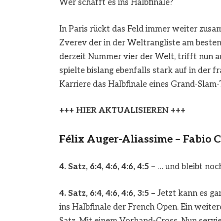
Wer schafft es ins Halbfinale?
In Paris rückt das Feld immer weiter zus
Zverev der in der Weltrangliste am besten 
derzeit Nummer vier der Welt, trifft nun au
spielte bislang ebenfalls stark auf in der 
Karriere das Halbfinale eines Grand-Slam-
+++ HIER AKTUALISIEREN +++
Félix Auger-Aliassime – Fabio Cob
4. Satz, 6:4, 4:6, 4:6, 4:5 –
… und bleibt noc
4. Satz, 6:4, 4:6, 4:6, 3:5 –
Jetzt kann es gan
ins Halbfinale der French Open. Ein weiter
Satz. Mit einem Vorhand-Cross. Nun servi