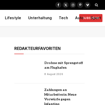
Facebook
X
Instagram
Pinterest
Vimeo
(Twitter)
Lifestyle
Unterhaltung
Tech
Auto
Sport
SUBSCRIBE
REDAKTEURFAVORITEN
Drohne mit Sprengstoff
am Flughafen
8 August 2026
Zahlungen an
Mitarbeiterin: Neue
Vorwürfe gegen
Infantino