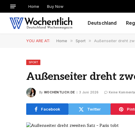
Home
Buy Now
Deutschland
Reg
YOU ARE AT:
Home
»
Sport
»
Außenseiter dreht zwe
SPORT
Außenseiter dreht zwei
By
WOCHENTLICH.DE
3 Juni 2026
Keine Kommenta
Facebook
Twitter
Pint