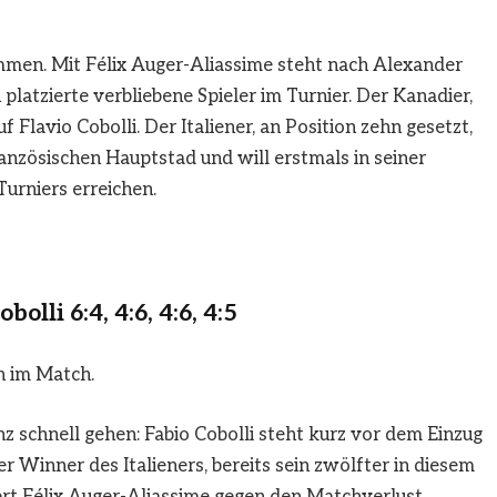
ammen. Mit Félix Auger-Aliassime steht nach Alexander
platzierte verbliebene Spieler im Turnier. Der Kanadier,
f Flavio Cobolli. Der Italiener, an Position zehn gesetzt,
französischen Hauptstad und will erstmals in seiner
Turniers erreichen.
olli 6:4, 4:6, 4:6, 4:5
h im Match.
z schnell gehen: Fabio Cobolli steht kurz vor dem Einzug
er Winner des Italieners, bereits sein zwölfter in diesem
ert Félix Auger-Aliassime gegen den Matchverlust…