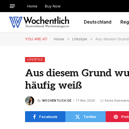
Home
Buy Now
Deutschland
Reg
YOU ARE AT:
Home
»
Lifestyle
»
Aus diesem Grund 
LIFESTYLE
Aus diesem Grund wur
häufig weiß
By
WOCHENTLICH.DE
17 Mai 2026
Keine Komment
Facebook
Twitter
Pint