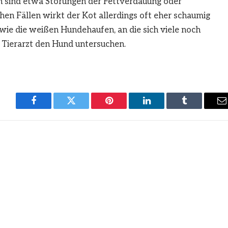
ch sind etwa Störungen der Fettverdauung oder
hen Fällen wirkt der Kot allerdings oft eher schaumig
 wie die weißen Hundehaufen, an die sich viele noch
in Tierarzt den Hund untersuchen.
Facebook
Twitter
Pinterest
LinkedIn
Tumblr
E