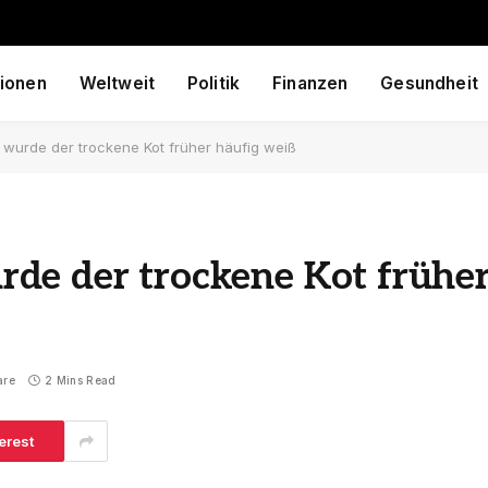
ionen
Weltweit
Politik
Finanzen
Gesundheit
wurde der trockene Kot früher häufig weiß
de der trockene Kot frühe
are
2 Mins Read
erest