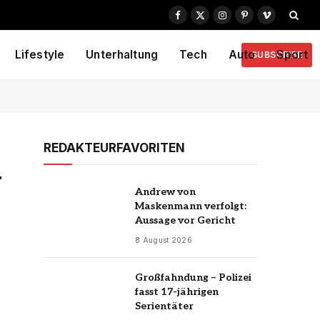
Facebook
X
Instagram
Pinterest
Vimeo
(Twitter)
Lifestyle
Unterhaltung
Tech
Auto
Sport
SUBSCRIBE
REDAKTEURFAVORITEN
r
Andrew von
Maskenmann verfolgt:
Aussage vor Gericht
8 August 2026
Großfahndung – Polizei
fasst 17-jährigen
Serientäter