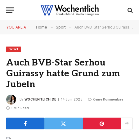
YOU ARE AT:
Home
»
Sport
»
Auch BVB-Star Serhou Guirassy hatte Grund zum Jubeln
SPORT
Auch BVB-Star Serhou
Guirassy hatte Grund zum
Jubeln
By
WOCHENTLICH.DE
14 Juni 2025
Keine Kommentare
1 Min Read