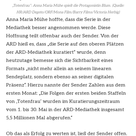
„Totenfrau“: Anna Maria Mühe spielt die Protagonistin Blum. (Quelle:
HR/ARD Degeto/ORF/Mona Film/Barry Films/Victoria Herbig)
Anna Maria Mühe hoffte, dass die Serie in der
Mediathek besser angenommen werde. Diese
Hoffnung teilt offenbar auch der Sender. Von der
ARD hieß es, dass „die Serie auf den oberen Plätzen
der ARD-Mediathek kuratiert“ wurde, denn
heutzutage bemesse sich die Sichtbarkeit eines
Formats „nicht mehr allein an seinem linearen
Sendeplatz, sondern ebenso an seiner digitalen
Präsenz“. Hierzu nannte der Sender Zahlen aus dem
ersten Monat: „Die Folgen der ersten beiden Staffeln
von ‚Totenfrau‘ wurden im Kuratierungszeitraum
vom 1. bis 30. Mai in der ARD-Mediathek insgesamt
5,5 Millionen Mal abgerufen.“
Ob das als Erfolg zu werten ist, ließ der Sender offen.