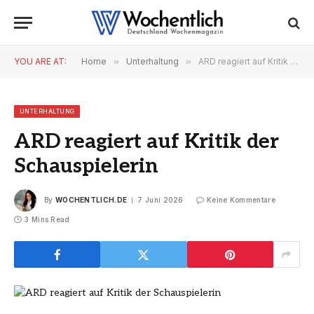
YOU ARE AT:
Home
»
Unterhaltung
»
ARD reagiert auf Kritik der Schauspielerin
UNTERHALTUNG
ARD reagiert auf Kritik der
Schauspielerin
By
WOCHENTLICH.DE
7 Juni 2026
Keine Kommentare
3 Mins Read