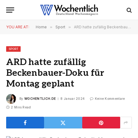
YOU ARE AT:
Home
»
Sport
»
ARD hatte zufällig Beckenbauer-Doku für Montag geplant
SPORT
ARD hatte zufällig
Beckenbauer-Doku für
Montag geplant
By
WOCHENTLICH.DE
8 Januar 2024
Keine Kommentare
2 Mins Read