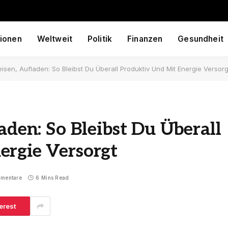
ionen
Weltweit
Politik
Finanzen
Gesundheit
eisen, Aufladen: So Bleibst Du Überall Produktiv Und Mit Energie Versorg
aden: So Bleibst Du Überall
ergie Versorgt
mmentare
6 Mins Read
erest