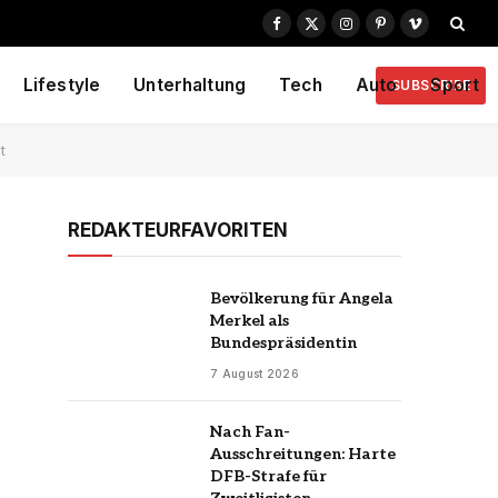
Facebook
X
Instagram
Pinterest
Vimeo
(Twitter)
Lifestyle
Unterhaltung
Tech
Auto
Sport
SUBSCRIBE
t
REDAKTEURFAVORITEN
Bevölkerung für Angela
Merkel als
Bundespräsidentin
7 August 2026
Nach Fan-
Ausschreitungen: Harte
DFB-Strafe für