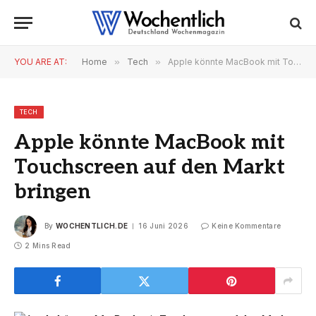
YOU ARE AT:
Home
»
Tech
»
Apple könnte MacBook mit Touchscreen auf den Markt bringen
TECH
Apple könnte MacBook mit
Touchscreen auf den Markt
bringen
By
WOCHENTLICH.DE
16 Juni 2026
Keine Kommentare
2 Mins Read