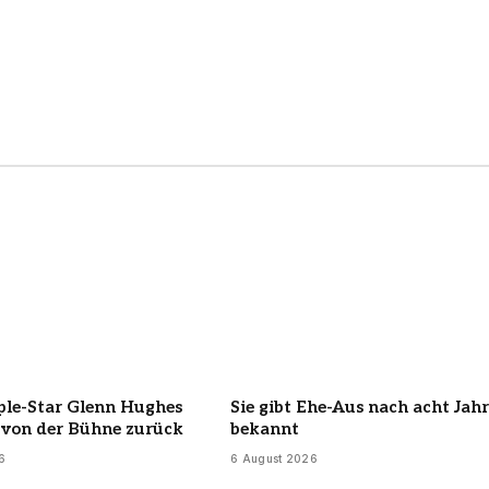
ple-Star Glenn Hughes
Sie gibt Ehe-Aus nach acht Jah
h von der Bühne zurück
bekannt
6
6 August 2026