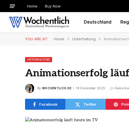
Home
Buy Now
Deutschland
Reg
YOU ARE AT:
Home
»
Unterhaltung
»
Animationserf
UNTERHALTUNG
Animationserfolg läu
By
WOCHENTLICH.DE
18 Dezember 2025
Keine Ko
Facebook
Twitter
Pint