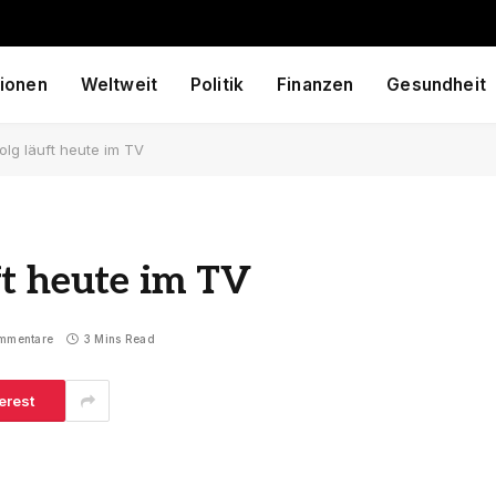
ionen
Weltweit
Politik
Finanzen
Gesundheit
olg läuft heute im TV
ft heute im TV
mmentare
3 Mins Read
erest