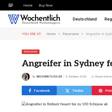
Home
Buy Now
Deutschland
Reg
YOU ARE AT:
Home
»
Panorama
»
Angreifer in Syd
PANORAMA
Angreifer in Sydney f
By
WOCHENTLICH.DE
6 Oktober 2025
Keine Komm
Facebook
Twitter
Pint