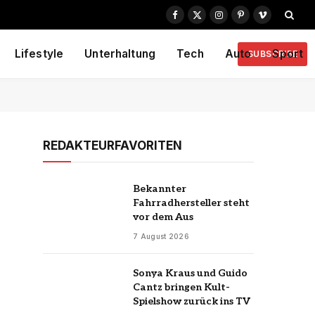
Facebook
X
Instagram
Pinterest
Vimeo
(Twitter)
Lifestyle
Unterhaltung
Tech
Auto
Sport
SUBSCRIBE
REDAKTEURFAVORITEN
Bekannter
Fahrradhersteller steht
vor dem Aus
7 August 2026
Sonya Kraus und Guido
Cantz bringen Kult-
Spielshow zurück ins TV