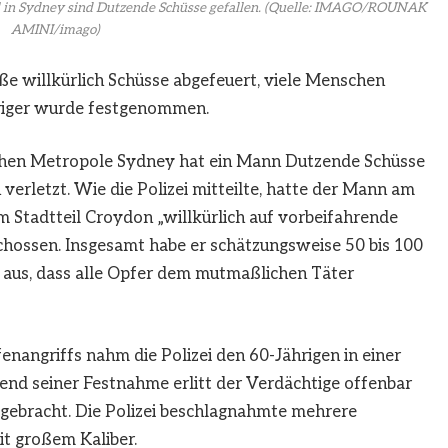
l in Sydney sind Dutzende Schüsse gefallen.
(Quelle: IMAGO/ROUNAK
AMINI/imago)
aße willkürlich Schüsse abgefeuert, viele Menschen
hriger wurde festgenommen.
ischen Metropole Sydney hat ein Mann Dutzende Schüsse
verletzt. Wie die Polizei mitteilte, hatte der Mann am
m Stadtteil Croydon „willkürlich auf vorbeifahrende
schossen. Insgesamt habe er schätzungsweise 50 bis 100
n aus, dass alle Opfer dem mutmaßlichen Täter
nangriffs nahm die Polizei den 60-Jährigen in einer
nd seiner Festnahme erlitt der Verdächtige offenbar
gebracht. Die Polizei beschlagnahmte mehrere
t großem Kaliber.