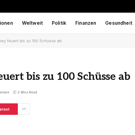
ionen
Weltweit
Politik
Finanzen
Gesundheit
ney feuert bis zu 100 Schüsse ab
euert bis zu 100 Schüsse ab
entare
2 Mins Read
erest