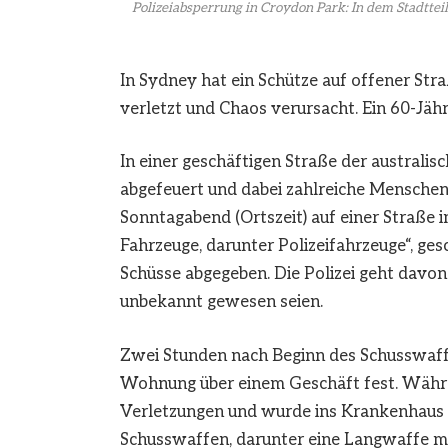
Polizeiabsperrung in Croydon Park: In dem Stadttei
In Sydney hat ein Schütze auf offener Str
verletzt und Chaos verursacht. Ein 60-Jä
In einer geschäftigen Straße der austral
abgefeuert und dabei zahlreiche Menschen 
Sonntagabend (Ortszeit) auf einer Straße i
Fahrzeuge, darunter Polizeifahrzeuge“, ge
Schüsse abgegeben. Die Polizei geht davo
unbekannt gewesen seien.
Zwei Stunden nach Beginn des Schusswaffe
Wohnung über einem Geschäft fest. Währe
Verletzungen und wurde ins Krankenhaus 
Schusswaffen, darunter eine Langwaffe mi