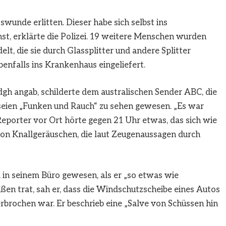
wunde erlitten. Dieser habe sich selbst ins
st, erklärte die Polizei. 19 weitere Menschen wurden
, die sie durch Glassplitter und andere Splitter
benfalls ins Krankenhaus eingeliefert.
gh angab, schilderte dem australischen Sender ABC, die
 seien „Funken und Rauch“ zu sehen gewesen. „Es war
-Reporter vor Ort hörte gegen 21 Uhr etwas, das sich wie
von Knallgeräuschen, die laut Zeugenaussagen durch
i in seinem Büro gewesen, als er „so etwas wie
ßen trat, sah er, dass die Windschutzscheibe eines Autos
rbrochen war. Er beschrieb eine „Salve von Schüssen hin