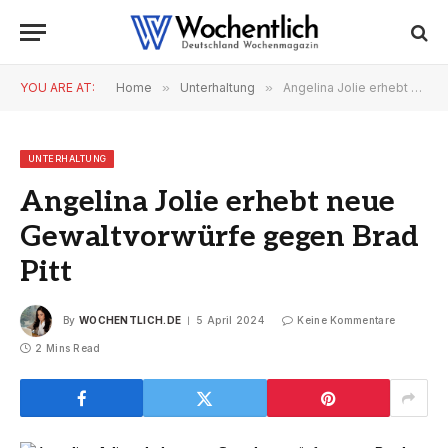
YOU ARE AT:
Home
»
Unterhaltung
»
Angelina Jolie erhebt neue Gewaltvorwürfe gegen Brad Pitt
UNTERHALTUNG
Angelina Jolie erhebt neue
Gewaltvorwürfe gegen Brad
Pitt
By
WOCHENTLICH.DE
5 April 2024
Keine Kommentare
2 Mins Read