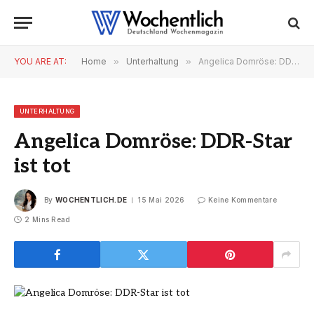
YOU ARE AT:
Home
»
Unterhaltung
»
Angelica Domröse: DDR-Star ist tot
UNTERHALTUNG
Angelica Domröse: DDR-Star
ist tot
By
WOCHENTLICH.DE
15 Mai 2026
Keine Kommentare
2 Mins Read