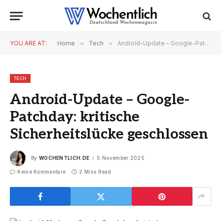
YOU ARE AT:
Home
»
Tech
»
Android-Update – Google-Patchday: kritische Sicherheitslücke geschlossen
TECH
Android-Update – Google-
Patchday: kritische
Sicherheitslücke geschlossen
By
WOCHENTLICH.DE
5 November 2025
Keine Kommentare
2 Mins Read