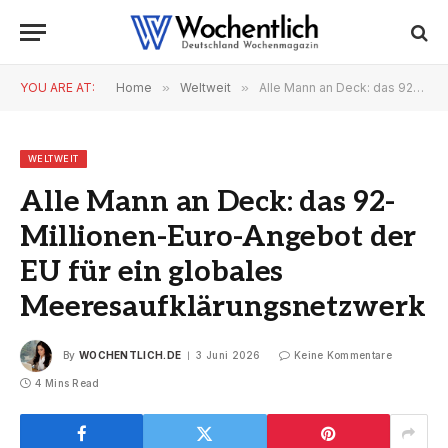
YOU ARE AT:
Home
»
Weltweit
»
Alle Mann an Deck: das 92-Millionen-Euro-Angebot der EU für ein globales Meeresaufklärungsnetzwerk
WELTWEIT
Alle Mann an Deck: das 92-
Millionen-Euro-Angebot der
EU für ein globales
Meeresaufklärungsnetzwerk
By
WOCHENTLICH.DE
3 Juni 2026
Keine Kommentare
4 Mins Read