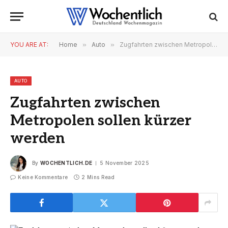
YOU ARE AT:
Home
»
Auto
»
Zugfahrten zwischen Metropolen sollen kürzer werden
AUTO
Zugfahrten zwischen
Metropolen sollen kürzer
werden
By
WOCHENTLICH.DE
5 November 2025
Keine Kommentare
2 Mins Read