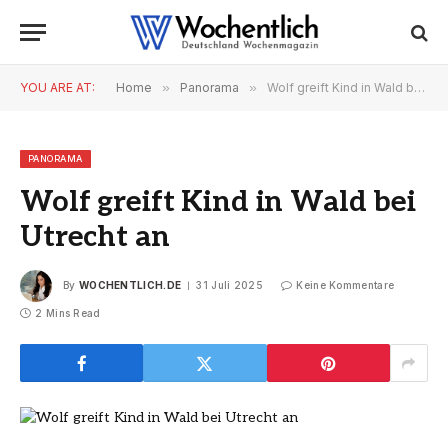
YOU ARE AT:
Home
»
Panorama
»
Wolf greift Kind in Wald bei Utrecht an
PANORAMA
Wolf greift Kind in Wald bei
Utrecht an
By
WOCHENTLICH.DE
31 Juli 2025
Keine Kommentare
2 Mins Read