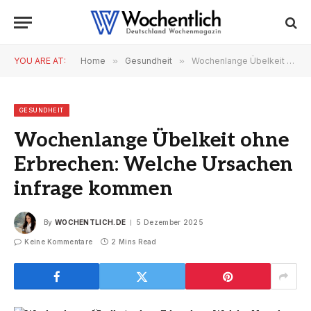
YOU ARE AT:
Home
»
Gesundheit
»
Wochenlange Übelkeit ohne Erbrechen: Welche Ursachen infrage kommen
GESUNDHEIT
Wochenlange Übelkeit ohne
Erbrechen: Welche Ursachen
infrage kommen
By
WOCHENTLICH.DE
5 Dezember 2025
Keine Kommentare
2 Mins Read