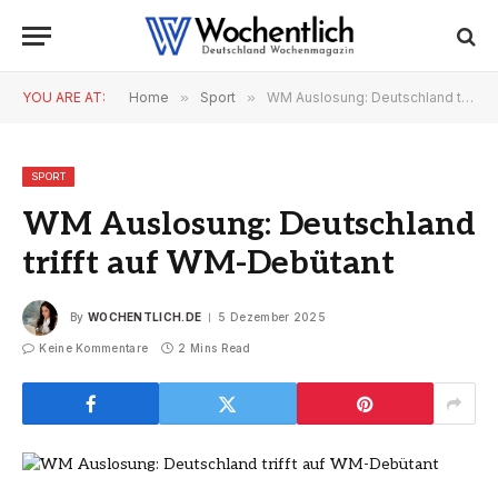
YOU ARE AT:
Home
»
Sport
»
WM Auslosung: Deutschland trifft auf WM-Debütant
SPORT
WM Auslosung: Deutschland
trifft auf WM-Debütant
By
WOCHENTLICH.DE
5 Dezember 2025
Keine Kommentare
2 Mins Read