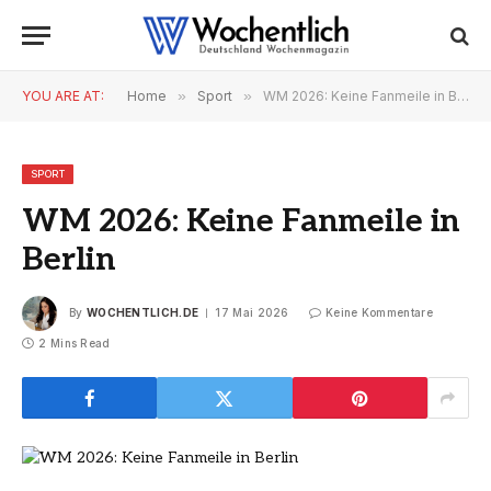
YOU ARE AT:
Home
»
Sport
»
WM 2026: Keine Fanmeile in Berlin
SPORT
WM 2026: Keine Fanmeile in
Berlin
By
WOCHENTLICH.DE
17 Mai 2026
Keine Kommentare
2 Mins Read