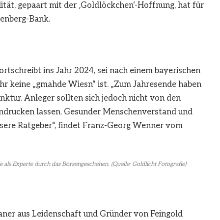
ität, gepaart mit der ‚Goldlöckchen‘-Hoffnung, hat für
renberg-Bank.
rtschreibt ins Jahr 2024, sei nach einem bayerischen
hr keine „gmahde Wiesn“ ist. „Zum Jahresende haben
tur. Anleger sollten sich jedoch nicht von den
indrucken lassen. Gesunder Menschenverstand und
ssere Ratgeber“, findet Franz-Georg Wenner vom
e als Experte durch das Börsengeschehen. (Quelle: Goldlicht Fotografie)
sianer aus Leidenschaft und Gründer von Feingold