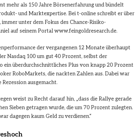
mt mehr als 150 Jahre Börsenerfahrung und bündelt
odukt- und Marktexpertise. Bei t-online schreibt er über
, immer unter dem Fokus des Chance-Risiko-
Daniel auf seinem Portal www.feingoldresearch.de.
rsenperformance der vergangenen 12 Monate überhaupt
 der Nasdaq 100 um gut 40 Prozent, selbst der
o ein überdurchschnittliches Plus von knapp 20 Prozent
Broker RoboMarkets, die nackten Zahlen aus. Dabei war
ne Rezession ausgemacht.
en weist zu Recht darauf hin, „dass die Rallye gerade
chen Sieben getragen wurde, die um 70 Prozent zulegten.
war dagegen kaum Geld zu verdienen.“
reshoch