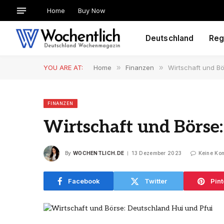
Home
Buy Now
Deutschland
Reg
YOU ARE AT:
Home
»
Finanzen
»
Wirtschaft und Bö
FINANZEN
Wirtschaft und Börse
By
WOCHENTLICH.DE
13 Dezember 2023
Keine Ko
Facebook
Twitter
Pint