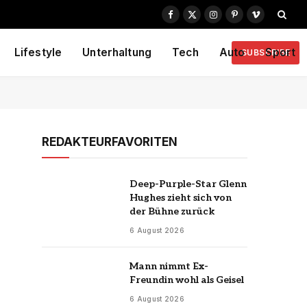
Facebook
X
Instagram
Pinterest
Vimeo
(Twitter)
Lifestyle
Unterhaltung
Tech
Auto
Sport
SUBSCRIBE
REDAKTEURFAVORITEN
Deep-Purple-Star Glenn
Hughes zieht sich von
der Bühne zurück
6 August 2026
Mann nimmt Ex-
Freundin wohl als Geisel
6 August 2026