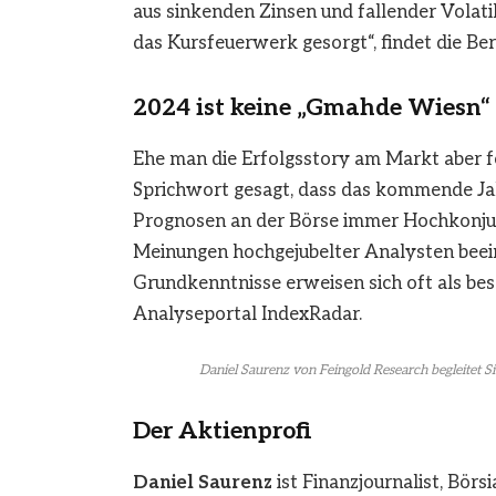
aus sinkenden Zinsen und fallender Volatil
das Kursfeuerwerk gesorgt“, findet die Be
2024 ist keine „Gmahde Wiesn“
Ehe man die Erfolgsstory am Markt aber fo
Sprichwort gesagt, dass das kommende Ja
Prognosen an der Börse immer Hochkonjunk
Meinungen hochgejubelter Analysten bee
Grundkenntnisse erweisen sich oft als be
Analyseportal IndexRadar.
Daniel Saurenz von Feingold Research begleitet Si
Der Aktienprofi
Daniel Saurenz
ist Finanzjournalist, Bör