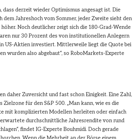
 dass derzeit wieder Optimismus angesagt ist. Die
ch dem Jahreshoch vom Sommer, jeder Zweite sieht den
höher. Noch deutlicher zeigt sich die 180-Grad-Wende
ren nur 30 Prozent des von institutionellen Anlegern
S-Aktien investiert. Mittlerweile liegt die Quote bei
ven wurden also abgebaut“, so RoboMarkets-Experte
n daher Zuversicht und fast schon Einigkeit. Eine Zahl,
als Zielzone für den S&P 500. „Man kann, wie es die
e mit komplizierten Modellen herleiten oder einfach
rwartete durchschnittliche Jahresrendite von rund
chlagen“, findet IG-Experte Bouhmidi. Doch gerade
ufhorchen. Wenn die Mehrheit an der Börse einem