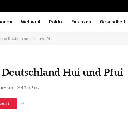
ionen
Weltweit
Politik
Finanzen
Gesundheit
rse: Deutschland Hui und Pfui
: Deutschland Hui und Pfui
mmentare
4 Mins Read
erest