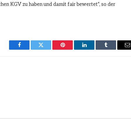
hen KGV zu haben und damit fair bewertet“, so der
Facebook
Twitter
Pinterest
LinkedIn
Tumblr
E