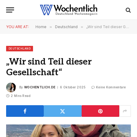
YOU ARE AT:
Home
»
Deutschland
»
„Wir sind Teil dieser Gesellschaft“
DEUTSCHLAND
„Wir sind Teil dieser
Gesellschaft“
By
WOCHENTLICH.DE
6 Oktober 2025
Keine Kommentare
2 Mins Read