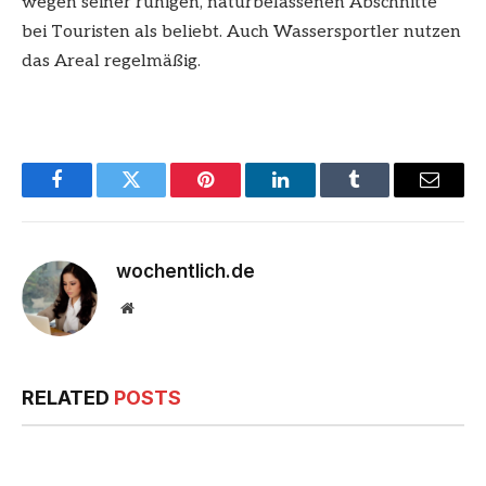
wegen seiner ruhigen, naturbelassenen Abschnitte
bei Touristen als beliebt. Auch Wassersportler nutzen
das Areal regelmäßig.
Facebook
Twitter
Pinterest
LinkedIn
Tumblr
Email
wochentlich.de
Website
RELATED
POSTS