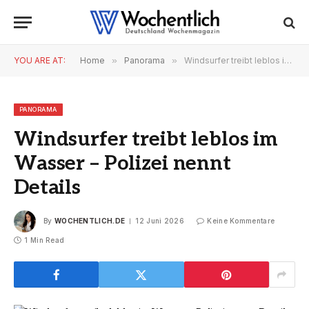
YOU ARE AT:
Home
»
Panorama
»
Windsurfer treibt leblos im Wasser – Polizei nennt Details
PANORAMA
Windsurfer treibt leblos im
Wasser – Polizei nennt
Details
By
WOCHENTLICH.DE
12 Juni 2026
Keine Kommentare
1 Min Read