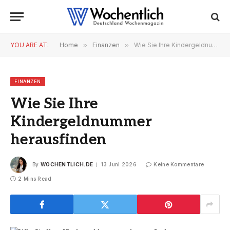
YOU ARE AT:
Home
»
Finanzen
»
Wie Sie Ihre Kindergeldnummer herausfinden
FINANZEN
Wie Sie Ihre
Kindergeldnummer
herausfinden
By
WOCHENTLICH.DE
13 Juni 2026
Keine Kommentare
2 Mins Read