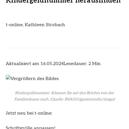
Kindergeldnummer herausfinden
t-online
,
Kathleen Strobach
Aktualisiert am 16.05.2024
Lesedauer: 2 Min.
Kindergeldnummer: Schauen Sie auf den Briefen von der
Familienkasse nach.
(Quelle: IMAGO/gpointstudio/imago)
Jetzt neu bei t-online:
Schriftgröße anpassen!