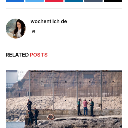
Facebook
Twitter
Pinterest
LinkedIn
Tumblr
Email
wochentlich.de
Website
RELATED
POSTS