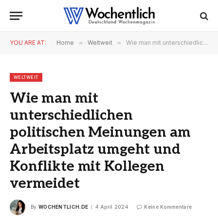
YOU ARE AT:
Home
»
Weltweit
»
Wie man mit unterschiedlichen politischen Meinungen am Arbeitsplatz umgeht und Konflikte mit Kollegen vermeidet
WELTWEIT
Wie man mit
unterschiedlichen
politischen Meinungen am
Arbeitsplatz umgeht und
Konflikte mit Kollegen
vermeidet
By
WOCHENTLICH.DE
4 April 2024
Keine Kommentare