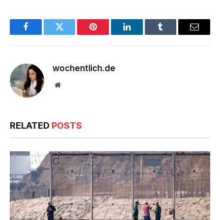
Facebook
Twitter
Pinterest
LinkedIn
Tumblr
Email
wochentlich.de
Website
RELATED
POSTS