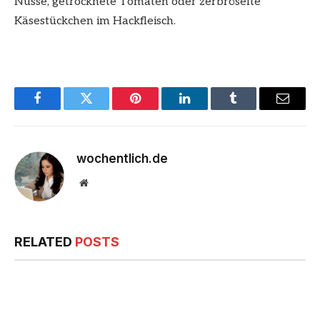
Nüsse, getrocknete Tomaten oder zerbröselte
Käsestückchen im Hackfleisch.
Facebook
Twitter
Pinterest
LinkedIn
Tumblr
Email
wochentlich.de
Website
RELATED
POSTS