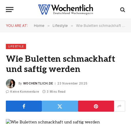
YOU ARE AT:
Home
»
Lifestyle
»
Wie Buletten schmackhaft und saftig werden
LIFESTYLE
Wie Buletten schmackhaft
und saftig werden
By
WOCHENTLICH.DE
23 November 2025
Keine Kommentare
3 Mins Read