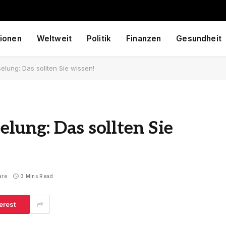
ionen
Weltweit
Politik
Finanzen
Gesundheit
lung: Das sollten Sie wissen!
ung: Das sollten Sie
are
3 Mins Read
erest