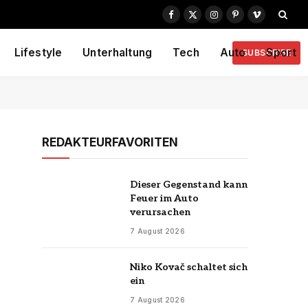
Facebook
X
Instagram
Pinterest
Vimeo
(Twitter)
Lifestyle
Unterhaltung
Tech
Auto
Sport
SUBSCRIBE
REDAKTEURFAVORITEN
Dieser Gegenstand kann
Feuer im Auto
verursachen
7 August 2026
Niko Kovač schaltet sich
ein
7 August 2026