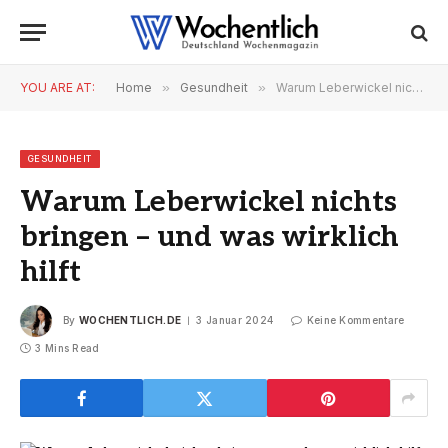
YOU ARE AT:
Home
»
Gesundheit
»
Warum Leberwickel nichts bringen – und was wirklich hilft
GESUNDHEIT
Warum Leberwickel nichts
bringen – und was wirklich
hilft
By
WOCHENTLICH.DE
3 Januar 2024
Keine Kommentare
3 Mins Read