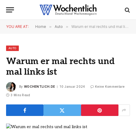
YOU ARE AT:
Home
»
Auto
»
Warum er mal rechts und mal links ist
AUTO
Warum er mal rechts und
mal links ist
By
WOCHENTLICH.DE
10 Januar 2024
Keine Kommentare
3 Mins Read