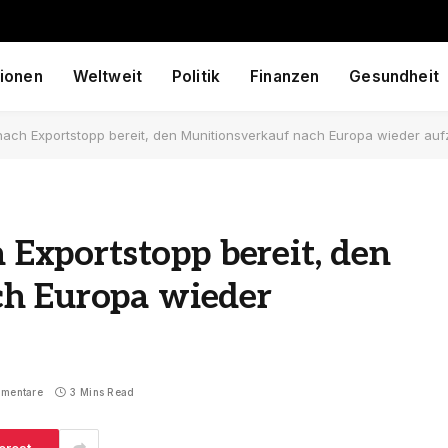
ionen
Weltweit
Politik
Finanzen
Gesundheit
t nach Exportstopp bereit, den Munitionsverkauf nach Europa wieder a
h Exportstopp bereit, den
ch Europa wieder
mmentare
3 Mins Read
erest