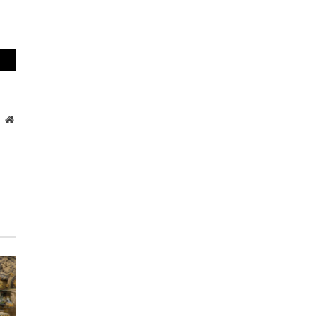
mail
Website