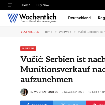
Home
Buy Now
Deutschland
Reg
YOU ARE AT:
Home
»
Weltweit
»
Vučić: Serbien is
WELTWEIT
Vučić: Serbien ist nac
Munitionsverkauf na
aufzunehmen
By
WOCHENTLICH.DE
5 November 2025
Keine Ko
Facebook
Twitter
Pint