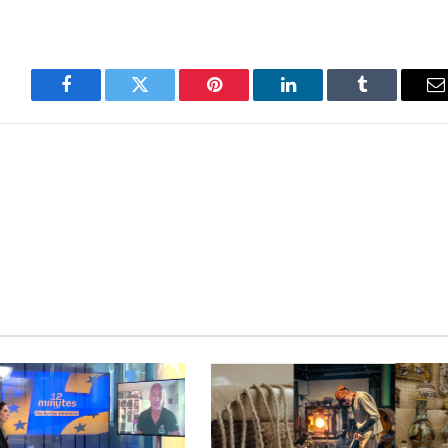
Facebook
Twitter
Pinterest
LinkedIn
Tumblr
E