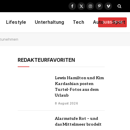
Facebook
X
Instagram
Pinterest
Vimeo
(Twitter)
Lifestyle
Unterhaltung
Tech
Auto
Sport
SUBSCRIBE
ufzunehmen
REDAKTEURFAVORITEN
Lewis Hamilton und Kim
Kardashian posten
Turtel-Fotos aus dem
Urlaub
8 August 2026
Alarmstufe Rot – und
das Mittelmeer brodelt