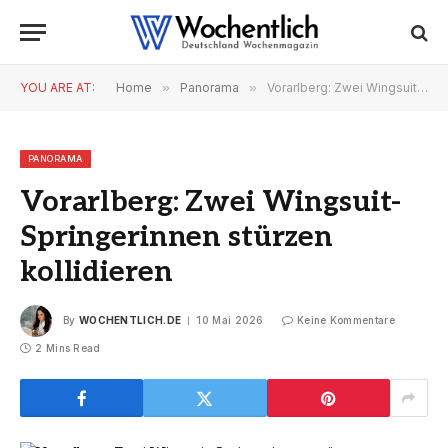
YOU ARE AT:
Home
»
Panorama
»
Vorarlberg: Zwei Wingsuit-Springerinnen stürzen kollidieren
PANORAMA
Vorarlberg: Zwei Wingsuit-
Springerinnen stürzen
kollidieren
By
WOCHENTLICH.DE
10 Mai 2026
Keine Kommentare
2 Mins Read