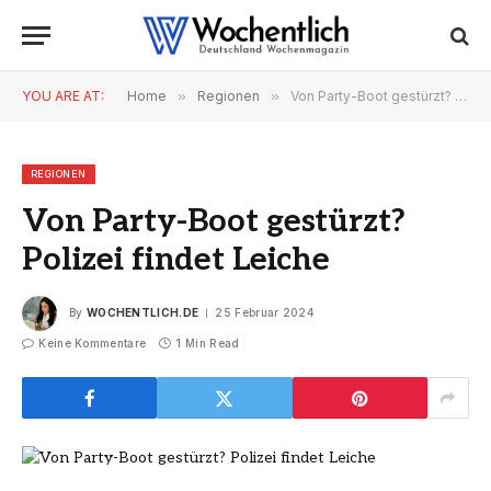
YOU ARE AT:
Home
»
Regionen
»
Von Party-Boot gestürzt? Polizei findet Leiche
REGIONEN
Von Party-Boot gestürzt?
Polizei findet Leiche
By
WOCHENTLICH.DE
25 Februar 2024
Keine Kommentare
1 Min Read