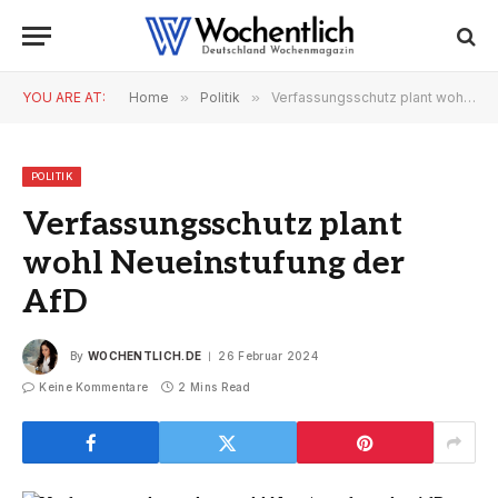
YOU ARE AT:
Home
»
Politik
»
Verfassungsschutz plant wohl Neueinstufung der AfD
POLITIK
Verfassungsschutz plant
wohl Neueinstufung der
AfD
By
WOCHENTLICH.DE
26 Februar 2024
Keine Kommentare
2 Mins Read