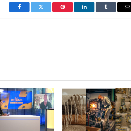
Facebook
Twitter
Pinterest
LinkedIn
Tumblr
E