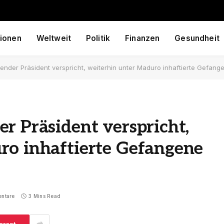
ionen
Weltweit
Politik
Finanzen
Gesundheit
ender Präsident verspricht, weiterhin unter Maduro inhaftierte Gefang
r Präsident verspricht,
ro inhaftierte Gefangene
ntare
3 Mins Read
erest