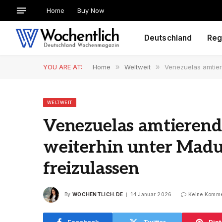
Home
Buy Now
Deutschland
Reg
YOU ARE AT:
Home
»
Weltweit
»
Venezuelas amtier
WELTWEIT
Venezuelas amtierende
weiterhin unter Madu
freizulassen
By
WOCHENTLICH.DE
14 Januar 2026
Keine Komme
Facebook
Twitter
Pint