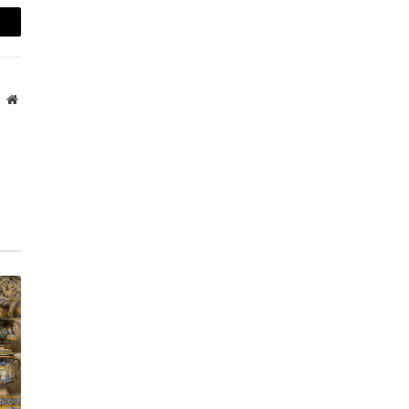
mail
Website