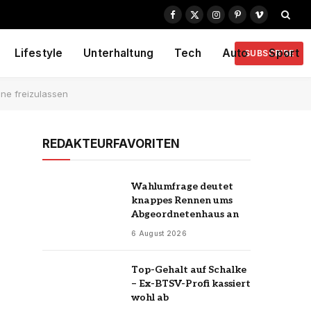
Facebook
X
Instagram
Pinterest
Vimeo
(Twitter)
Lifestyle
Unterhaltung
Tech
Auto
Sport
SUBSCRIBE
ene freizulassen
REDAKTEURFAVORITEN
Wahlumfrage deutet
knappes Rennen ums
Abgeordnetenhaus an
6 August 2026
Top-Gehalt auf Schalke
– Ex-BTSV-Profi kassiert
wohl ab