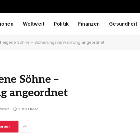
ionen
Weltweit
Politik
Finanzen
Gesundheit
ht eigene Söhne – Sicherungsverwahrung angeordnet
ene Söhne –
g angeordnet
entare
2 Mins Read
erest