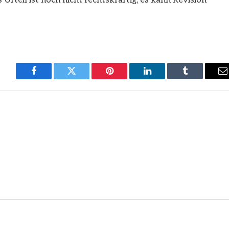
rteil ist noch nicht rechtskräftig, es kann Revision
Facebook
Twitter
Pinterest
LinkedIn
Tumblr
E