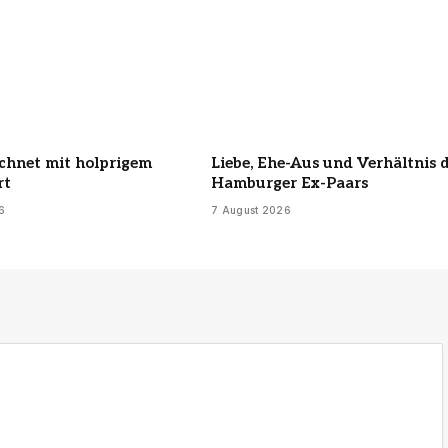
echnet mit holprigem
Liebe, Ehe-Aus und Verhältnis 
rt
Hamburger Ex-Paars
6
7 August 2026