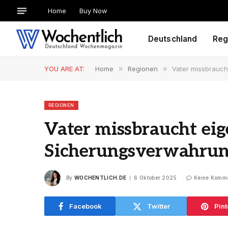
Home
Buy Now
Deutschland
Reg
YOU ARE AT:
Home
»
Regionen
»
Vater missbrauc
REGIONEN
Vater missbraucht eig
Sicherungsverwahrun
By
WOCHENTLICH.DE
6 Oktober 2025
Keine Komm
Facebook
Twitter
Pint