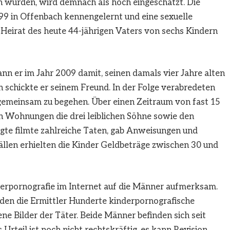
en würden, wird demnach als hoch eingeschätzt. Die
99 in Offenbach kennengelernt und eine sexuelle
 Heirat des heute 44-jährigen Vaters von sechs Kindern
nn er im Jahr 2009 damit, seinen damals vier Jahre alten
n schickte er seinem Freund. In der Folge verabredeten
 gemeinsam zu begehen. Über einen Zeitraum von fast 15
en Wohnungen die drei leiblichen Söhne sowie den
agte filmte zahlreiche Taten, gab Anweisungen und
n Fällen erhielten die Kinder Geldbeträge zwischen 30 und
derpornografie im Internet auf die Männer aufmerksam.
en die Ermittler Hunderte kinderpornografische
e Bilder der Täter. Beide Männer befinden sich seit