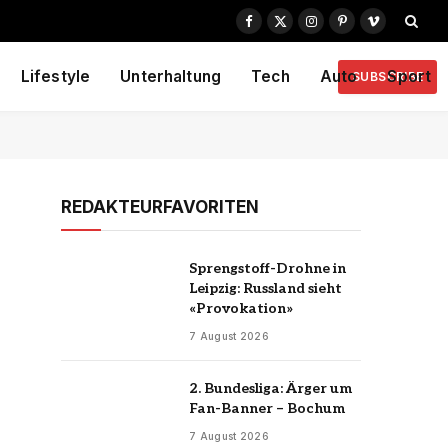
Facebook
X
Instagram
Pinterest
Vimeo
(Twitter)
Lifestyle
Unterhaltung
Tech
Auto
Sport
SUBSCRIBE
REDAKTEURFAVORITEN
Sprengstoff-Drohne in
Leipzig: Russland sieht
«Provokation»
7 August 2026
2. Bundesliga: Ärger um
Fan-Banner – Bochum
7 August 2026