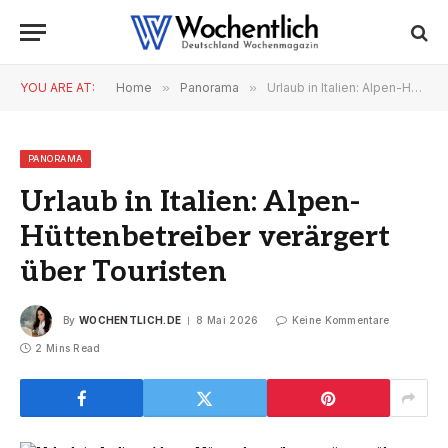
YOU ARE AT:
Home
»
Panorama
»
Urlaub in Italien: Alpen-Hüttenbetreiber verärgert über Touristen
PANORAMA
Urlaub in Italien: Alpen-
Hüttenbetreiber verärgert
über Touristen
By
WOCHENTLICH.DE
8 Mai 2026
Keine Kommentare
2 Mins Read