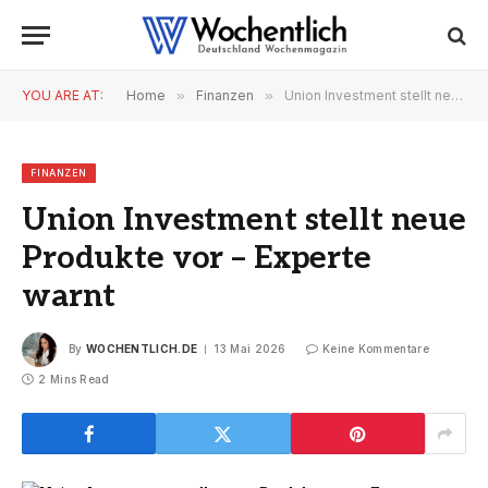
YOU ARE AT:
Home
»
Finanzen
»
Union Investment stellt neue Produkte vor – Experte warnt
FINANZEN
Union Investment stellt neue
Produkte vor – Experte
warnt
By
WOCHENTLICH.DE
13 Mai 2026
Keine Kommentare
2 Mins Read