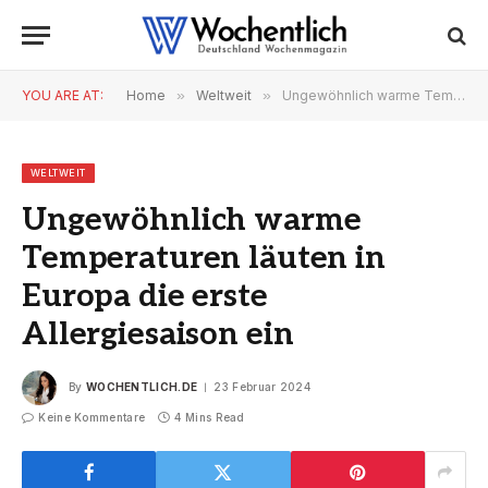
YOU ARE AT:
Home
»
Weltweit
»
Ungewöhnlich warme Temperaturen läuten in Europa die erste Allergiesaison ein
WELTWEIT
Ungewöhnlich warme
Temperaturen läuten in
Europa die erste
Allergiesaison ein
By
WOCHENTLICH.DE
23 Februar 2024
Keine Kommentare
4 Mins Read