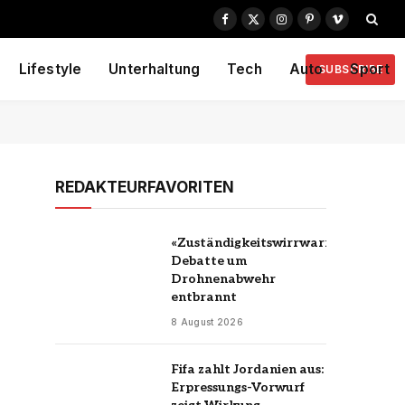
Facebook
X
Instagram
Pinterest
Vimeo
(Twitter)
Lifestyle
Unterhaltung
Tech
Auto
Sport
SUBSCRIBE
REDAKTEURFAVORITEN
«Zuständigkeitswirrwarr»?
Debatte um
Drohnenabwehr
entbrannt
8 August 2026
Fifa zahlt Jordanien aus:
Erpressungs-Vorwurf