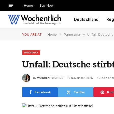
Home
Buy Now
Deutschland
Reg
YOU ARE AT:
Home
»
Panorama
»
Unfall: Deutsche 
PANORAMA
Unfall: Deutsche stirb
By
WOCHENTLICH.DE
19 November 2025
Keine Ko
Facebook
Twitter
Pint