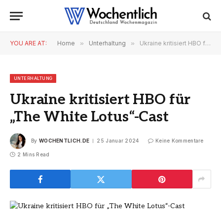
YOU ARE AT:
Home
»
Unterhaltung
»
Ukraine kritisiert HBO für „The White Lotus“-Cast
UNTERHALTUNG
Ukraine kritisiert HBO für
„The White Lotus“-Cast
By
WOCHENTLICH.DE
25 Januar 2024
Keine Kommentare
2 Mins Read