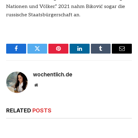
Nationen und Völker.“ 2021 nahm Biković sogar die
russische Staatsbürgerschaft an.
Facebook
Twitter
Pinterest
LinkedIn
Tumblr
Email
wochentlich.de
Website
RELATED
POSTS