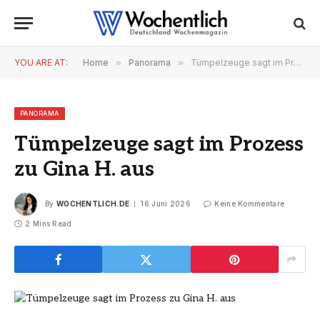
YOU ARE AT:
Home
»
Panorama
»
Tümpelzeuge sagt im Prozess zu Gina H. aus
PANORAMA
Tümpelzeuge sagt im Prozess
zu Gina H. aus
By
WOCHENTLICH.DE
16 Juni 2026
Keine Kommentare
2 Mins Read