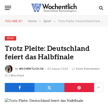
YOU ARE AT:
Home
»
Sport
»
Trotz Pleite: Deutschland feiert das Halbfinale
SPORT
Trotz Pleite: Deutschland
feiert das Halbfinale
By
WOCHENTLICH.DE
25 Januar 2024
Keine Kommentare
3 Mins Read