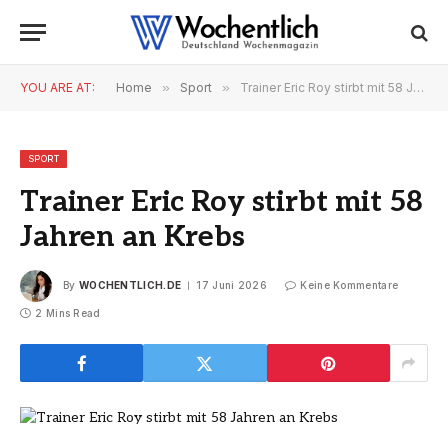
YOU ARE AT:
Home
»
Sport
»
Trainer Eric Roy stirbt mit 58 Jahren an Krebs
SPORT
Trainer Eric Roy stirbt mit 58
Jahren an Krebs
By
WOCHENTLICH.DE
17 Juni 2026
Keine Kommentare
2 Mins Read