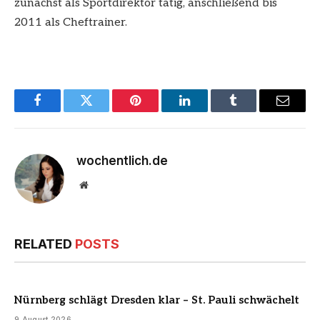
zunächst als Sportdirektor tätig, anschließend bis
2011 als Cheftrainer.
Facebook
Twitter
Pinterest
LinkedIn
Tumblr
Email
wochentlich.de
Website
RELATED
POSTS
Nürnberg schlägt Dresden klar – St. Pauli schwächelt
9 August 2026