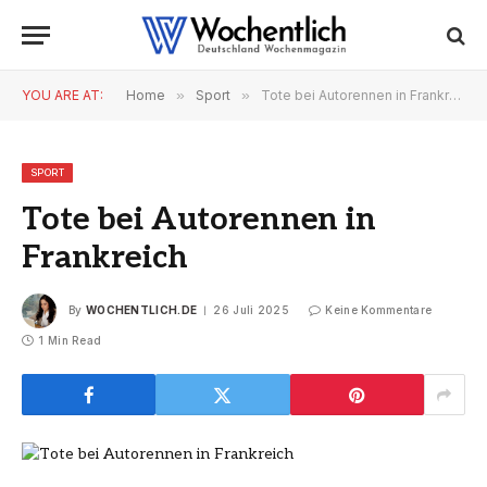
YOU ARE AT:
Home
»
Sport
»
Tote bei Autorennen in Frankreich
SPORT
Tote bei Autorennen in
Frankreich
By
WOCHENTLICH.DE
26 Juli 2025
Keine Kommentare
1 Min Read