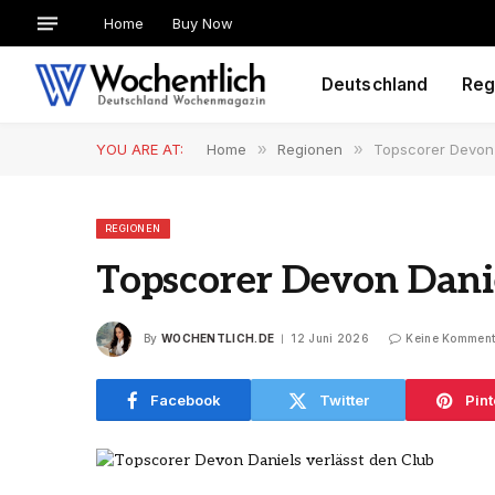
Home
Buy Now
Deutschland
Reg
YOU ARE AT:
Home
»
Regionen
»
Topscorer Devon 
REGIONEN
Topscorer Devon Danie
By
WOCHENTLICH.DE
12 Juni 2026
Keine Komment
Facebook
Twitter
Pint