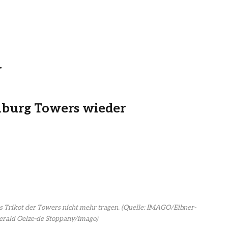
r
mburg Towers wieder
s Trikot der Towers nicht mehr tragen.
(Quelle: IMAGO/Eibner-
erald Oelze-de Stoppany/imago)