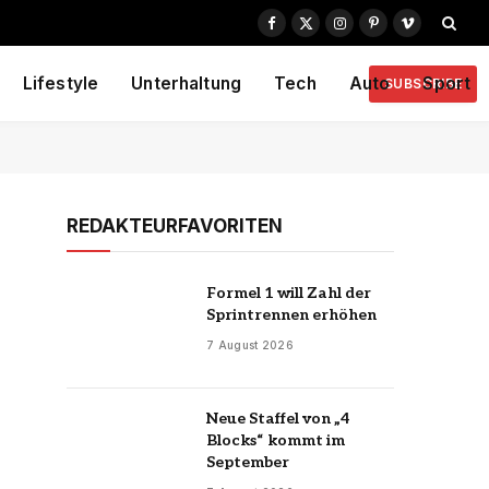
Facebook
X
Instagram
Pinterest
Vimeo
(Twitter)
Lifestyle
Unterhaltung
Tech
Auto
Sport
SUBSCRIBE
REDAKTEURFAVORITEN
Formel 1 will Zahl der
Sprintrennen erhöhen
7 August 2026
Neue Staffel von „4
Blocks“ kommt im
September