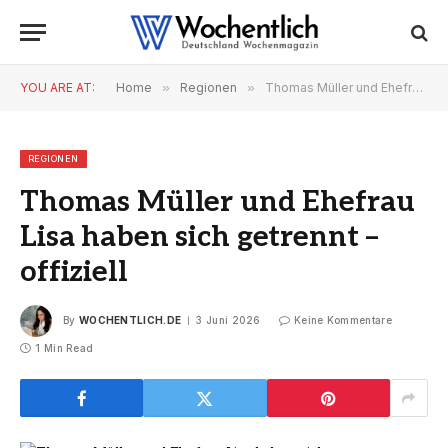
YOU ARE AT:
Home
»
Regionen
»
Thomas Müller und Ehefrau Lisa haben sich getrennt – offiziell
REGIONEN
Thomas Müller und Ehefrau
Lisa haben sich getrennt –
offiziell
By
WOCHENTLICH.DE
3 Juni 2026
Keine Kommentare
1 Min Read